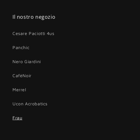
Il nostro negozio
Cesare Paciotti 4us
Panchic
Nero Giardini
CafèNoir
Merrel
Ucon Acrobatics
Frau