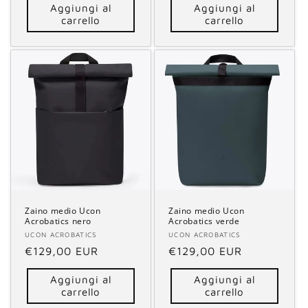
Aggiungi al
Aggiungi al
listino
listino
carrello
carrello
Zaino medio Ucon
Zaino medio Ucon
Acrobatics nero
Acrobatics verde
Fornitore:
UCON ACROBATICS
Fornitore:
UCON ACROBATICS
Prezzo
€129,00 EUR
Prezzo
€129,00 EUR
di
di
Aggiungi al
Aggiungi al
listino
listino
carrello
carrello