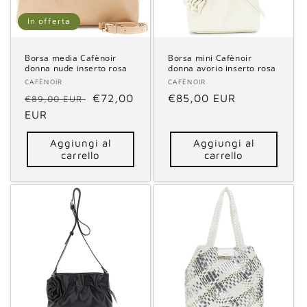
n
In offerta
e
Borsa media Cafènoir
Borsa mini Cafènoir
donna nude inserto rosa
donna avorio inserto rosa
:
Fornitore:
CAFÈNOIR
Fornitore:
CAFÈNOIR
Prezzo
Prezzo
€72,00
Prezzo
€85,00 EUR
€89,00 EUR
di
EUR
scontato
di
listino
listino
Aggiungi al
Aggiungi al
carrello
carrello