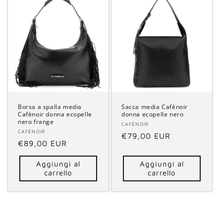
Borsa a spalla media
Sacca media Cafènoir
Cafènoir donna ecopelle
donna ecopelle nero
nero frange
Fornitore:
CAFÈNOIR
Fornitore:
CAFÈNOIR
Prezzo
€79,00 EUR
Prezzo
€89,00 EUR
di
di
listino
Aggiungi al
Aggiungi al
listino
carrello
carrello