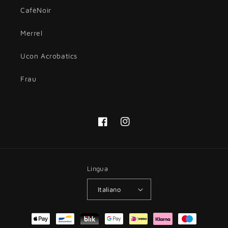
CafèNoir
Merrel
Ucon Acrobatics
Frau
Facebook
Instagram
Lingua
Italiano
Metodi
di