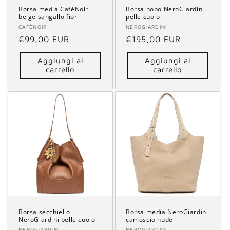
Borsa media CafèNoir
Borsa hobo NeroGiardini
beige sangallo fiori
pelle cuoio
Fornitore:
CAFÈNOIR
Fornitore:
NEROGIARDINI
Prezzo
€99,00 EUR
Prezzo
€195,00 EUR
di
di
Aggiungi al
Aggiungi al
listino
listino
carrello
carrello
Borsa secchiello
Borsa media NeroGiardini
NeroGiardini pelle cuoio
camoscio nude
NEROGIARDINI
NEROGIARDINI