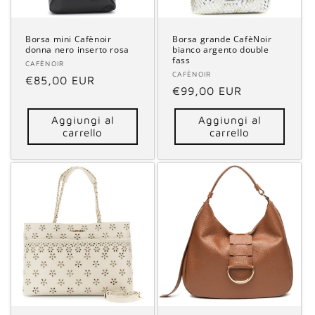
Borsa mini Cafènoir
Borsa grande CafèNoir
donna nero inserto rosa
bianco argento double
fass
Fornitore:
CAFÈNOIR
Fornitore:
CAFÈNOIR
Prezzo
€85,00 EUR
Prezzo
€99,00 EUR
di
di
listino
Aggiungi al
Aggiungi al
listino
carrello
carrello