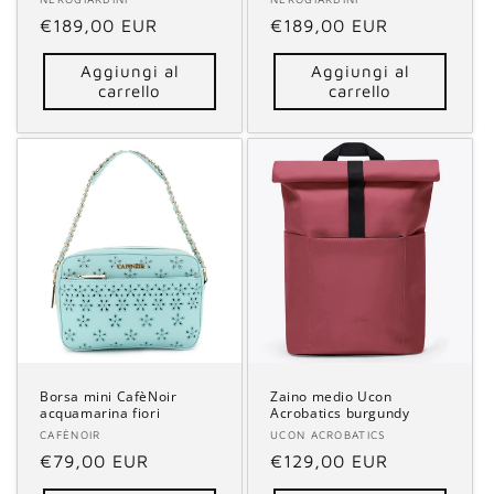
Fornitore:
Fornitore:
Prezzo
€189,00 EUR
Prezzo
€189,00 EUR
di
di
Aggiungi al
Aggiungi al
listino
listino
carrello
carrello
Borsa mini CafèNoir
Zaino medio Ucon
acquamarina fiori
Acrobatics burgundy
Fornitore:
CAFÈNOIR
Fornitore:
UCON ACROBATICS
Prezzo
€79,00 EUR
Prezzo
€129,00 EUR
di
di