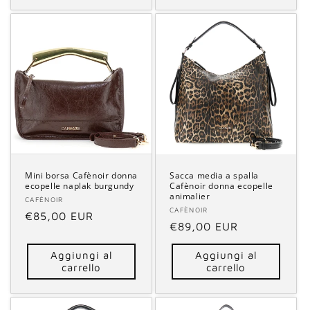
Mini borsa Cafènoir donna
Sacca media a spalla
ecopelle naplak burgundy
Cafènoir donna ecopelle
animalier
Fornitore:
CAFÈNOIR
Fornitore:
CAFÈNOIR
Prezzo
€85,00 EUR
Prezzo
€89,00 EUR
di
di
listino
Aggiungi al
Aggiungi al
listino
carrello
carrello