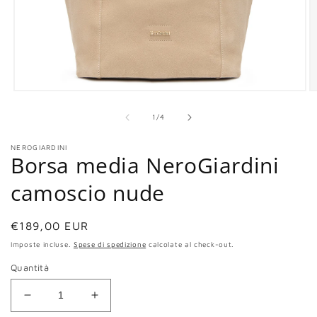
Apri
Ap
contenuti
co
multimediali
mu
su
1
/
4
1
2
in
in
NEROGIARDINI
finestra
fi
Borsa media NeroGiardini
modale
m
camoscio nude
Prezzo
€189,00 EUR
di
Imposte incluse.
Spese di spedizione
calcolate al check-out.
listino
Quantità
Diminuisci
Aumenta
quantità
quantità