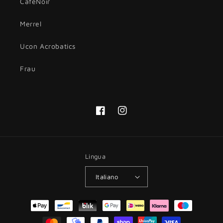
CafèNoir
Merrel
Ucon Acrobatics
Frau
Facebook
Instagram
Lingua
Italiano
Metodi
di