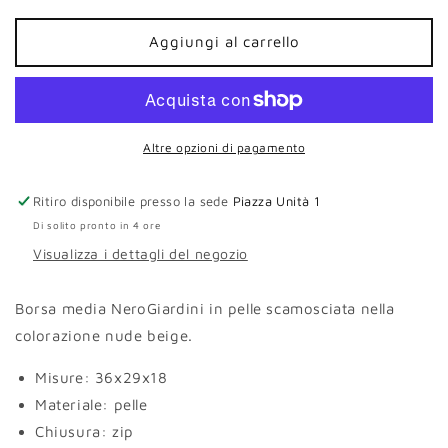
per
per
Borsa
Borsa
Aggiungi al carrello
media
media
NeroGiardini
NeroGiardini
camoscio
camoscio
nude
nude
Altre opzioni di pagamento
Ritiro disponibile presso la sede
Piazza Unità 1
Di solito pronto in 4 ore
Visualizza i dettagli del negozio
Borsa media NeroGiardini in pelle scamosciata nella
colorazione nude beige.
Misure: 36x29x18
Materiale: pelle
Chiusura: zip