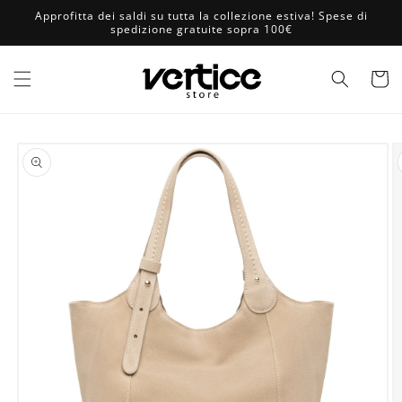
Vai
Approfitta dei saldi su tutta la collezione estiva! Spese di
direttamente
spedizione gratuite sopra 100€
ai contenuti
Carrell
Passa alle
informazioni
sul prodotto