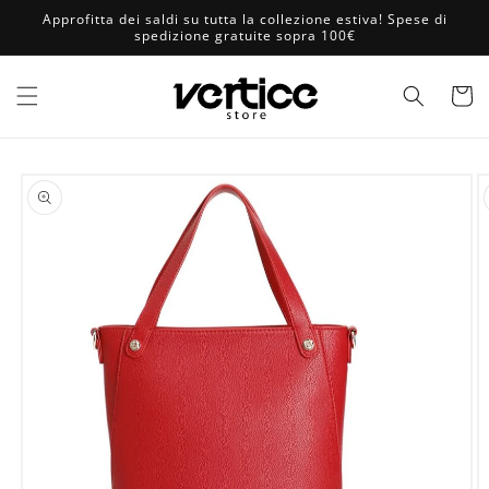
Vai
Approfitta dei saldi su tutta la collezione estiva! Spese di
direttamente
spedizione gratuite sopra 100€
ai contenuti
Carrell
Passa alle
informazioni
sul prodotto