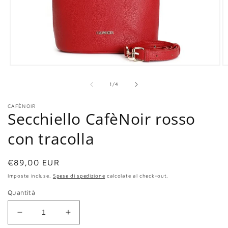
Apri
Ap
contenuti
co
multimediali
mu
su
1
/
4
1
2
in
in
CAFÈNOIR
finestra
fi
Secchiello CafèNoir rosso
modale
m
con tracolla
Prezzo
€89,00 EUR
di
Imposte incluse.
Spese di spedizione
calcolate al check-out.
listino
Quantità
Diminuisci
Aumenta
quantità
quantità