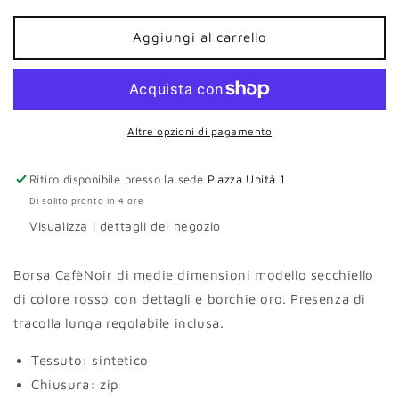
per
per
Secchiello
Secchiello
Aggiungi al carrello
CafèNoir
CafèNoir
rosso
rosso
con
con
tracolla
tracolla
Altre opzioni di pagamento
Ritiro disponibile presso la sede
Piazza Unità 1
Di solito pronto in 4 ore
Visualizza i dettagli del negozio
Borsa CafèNoir di medie dimensioni modello secchiello
di colore rosso con dettagli e borchie oro. Presenza di
tracolla lunga regolabile inclusa.
Tessuto: sintetico
Chiusura: zip