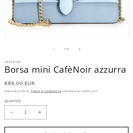
Apri
Ap
contenuti
co
multimediali
mu
su
1
/
4
1
2
in
in
CAFÈNOIR
finestra
fi
Borsa mini CafèNoir azzurra
modale
m
Prezzo
€89,00 EUR
di
Imposte incluse.
Spese di spedizione
calcolate al check-out.
listino
Quantità
Diminuisci
Aumenta
quantità
quantità
per
per