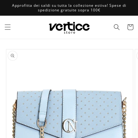
Vai
Approfitta dei saldi su tutta la collezione estiva! Spese di
direttamente
spedizione gratuite sopra 100€
ai contenuti
Carrell
Passa alle
informazioni
sul prodotto