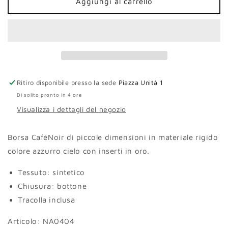
Borsa
Borsa
Aggiungi al carrello
mini
mini
CafèNoir
CafèNoir
azzurra
azzurra
Ritiro disponibile presso la sede
Piazza Unità 1
Di solito pronto in 4 ore
Visualizza i dettagli del negozio
Borsa CafèNoir di piccole dimensioni in materiale rigido
colore azzurro cielo con inserti in oro.
Tessuto: sintetico
Chiusura: bottone
Tracolla inclusa
Articolo: NA0404