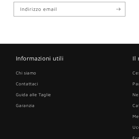
Indirizzo email
Informazioni utili
Il
Chi siamo
Ce
Contattaci
Pa
Guida alle Taglie
Ne
Garanzia
Ca
Me
Uc
Fr