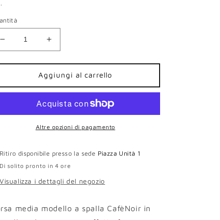
.
stino
antità
Diminuisci
Aumenta
quantità
quantità
per
per
Borsa
Borsa
Aggiungi al carrello
a
a
spalla
spalla
media
media
Cafènoir
Cafènoir
donna
donna
Altre opzioni di pagamento
ecopelle
ecopelle
nero
nero
Ritiro disponibile presso la sede
Piazza Unità 1
frange
frange
Di solito pronto in 4 ore
Visualizza i dettagli del negozio
rsa media modello a spalla CafèNoir
in