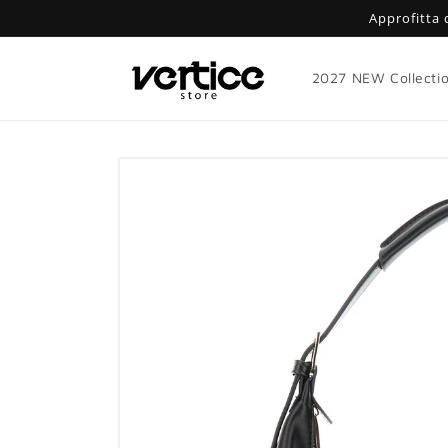
Vai
Approfitta 
direttamente
ai contenuti
2027 NEW Collecti
Passa alle
informazioni
sul prodotto