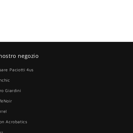
 nostro negozio
sare Paciotti 4us
nchic
ro Giardini
fèNoir
rrel
on Acrobatics
au