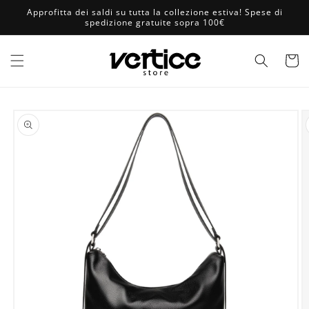
Vai
Approfitta dei saldi su tutta la collezione estiva! Spese di
direttamente
spedizione gratuite sopra 100€
ai contenuti
Carrell
Passa alle
informazioni
sul prodotto