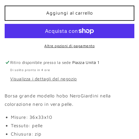
per
per
Borsa
Borsa
Aggiungi al carrello
hobo
hobo
grande
grande
NeroGiardini
NeroGiardini
pelle
pelle
nero
nero
Altre opzioni di pagamento
Ritiro disponibile presso la sede
Piazza Unità 1
Di solito pronto in 4 ore
Visualizza i dettagli del negozio
Borsa grande modello hobo NeroGiardini nella
colorazione nero in vera pelle.
Misure:
36x33x10
Tessuto: pelle
Chiusura: zip