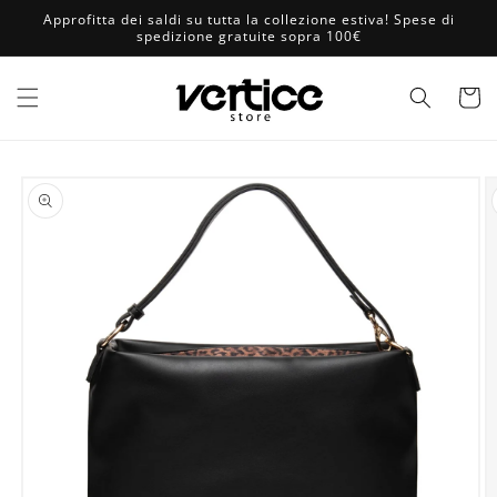
Vai
Approfitta dei saldi su tutta la collezione estiva! Spese di
direttamente
spedizione gratuite sopra 100€
ai contenuti
Carrell
Passa alle
informazioni
sul prodotto