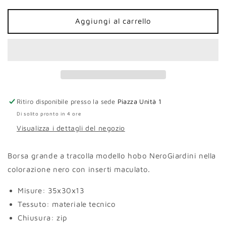
per
per
Borsa
Borsa
Aggiungi al carrello
hobo
hobo
NeroGiardini
NeroGiardini
nero
nero
inserti
inserti
maculato
maculato
Ritiro disponibile presso la sede
Piazza Unità 1
Di solito pronto in 4 ore
Visualizza i dettagli del negozio
Borsa grande a tracolla modello hobo NeroGiardini nella
colorazione nero con inserti maculato.
Misure:
35x30x13
Tessuto: materiale tecnico
Chiusura: zip