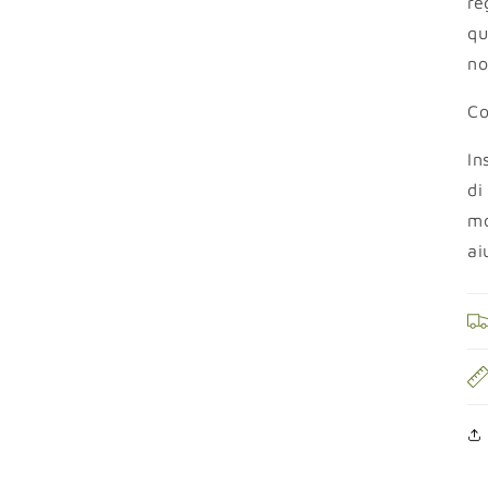
re
qu
no
Co
In
di
mo
ai