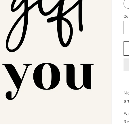
Qu
No
am
Fa
Re