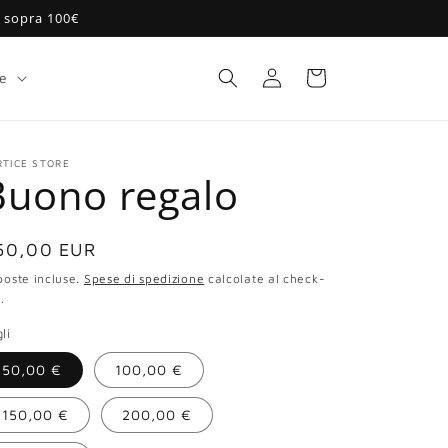
e sopra 100€
Accedi
Carrello
se
RTICE STORE
Buono regalo
rezzo
50,00 EUR
poste incluse.
Spese di spedizione
calcolate al check-
.
stino
li
50,00 €
100,00 €
150,00 €
200,00 €