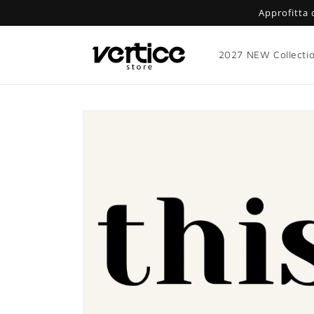
Vai
Approfitta 
direttamente
ai contenuti
2027 NEW Collecti
Passa alle
informazioni
sul prodotto