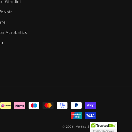
ro Giardini
fèNoir
rrel
on Acrobatics
au
© 2026,
Vertice Store