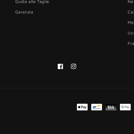
Guida alle Taglie
Ne
Garanzia
Ca
Me
Uc
Fr
Facebook
Instagram
Metodi
di
pagamento