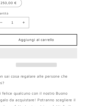
250,00 €
antità
Diminuisci
Aumenta
quantità
quantità
per
per
Buono
Buono
Aggiungi al carrello
regalo
regalo
n sai cosa regalare alle persone che
i?
i felice qualcuno con il nostro Buono
galo da acquistare! Potranno scegliere il