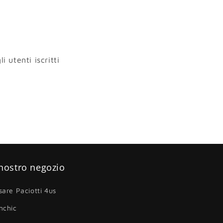
i utenti iscritti
 nostro negozio
sare Paciotti 4us
nchic