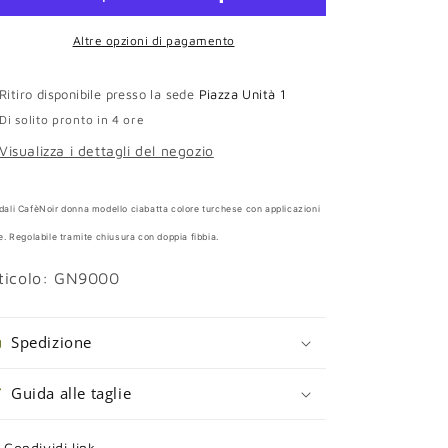
colore
colore
turchese
turchese
Altre opzioni di pagamento
Ritiro disponibile presso la sede
Piazza Unità 1
Di solito pronto in 4 ore
Visualizza i dettagli del negozio
ali CafèNoir donna modello ciabatta colore turchese con applicazioni
e. Regolabile tramite chiusura con doppia fibbia.
ticolo: GN9000
Spedizione
Guida alle taglie
Condividi link