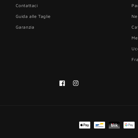
Contattaci
Pa
Guida alle Taglie
Ne
Garanzia
Ca
Me
Uc
Fr
Facebook
Instagram
Metodi
di