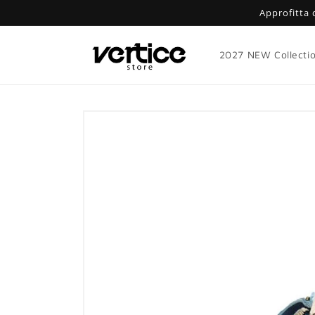
Vai
Approfitta 
direttamente
ai contenuti
2027 NEW Collecti
Passa alle
informazioni
sul prodotto