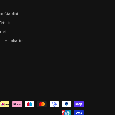
nchic
ro Giardini
fèNoir
rrel
on Acrobatics
au