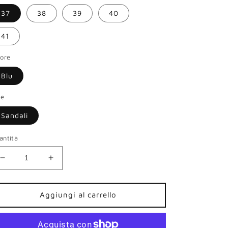
37
38
39
40
41
lore
Blu
le
Sandali
antità
Diminuisci
Aumenta
quantità
quantità
per
per
Sandali
Sandali
Aggiungi al carrello
CafèNoir
CafèNoir
donna
donna
fibbia
fibbia