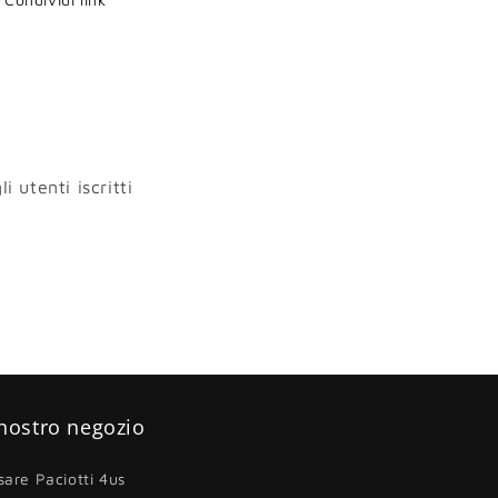
i utenti iscritti
 nostro negozio
sare Paciotti 4us