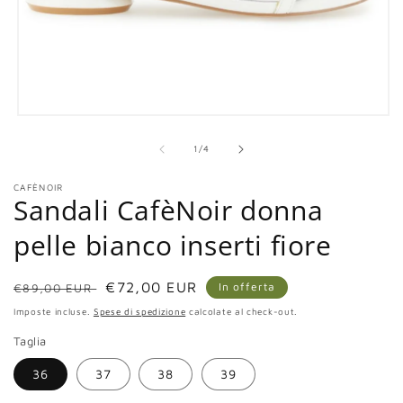
Apri
contenuti
multimediali
su
1
/
4
1
in
CAFÈNOIR
finestra
Sandali CafèNoir donna
modale
pelle bianco inserti fiore
Prezzo
Prezzo
€72,00 EUR
In offerta
€89,00 EUR
di
scontato
Imposte incluse.
Spese di spedizione
calcolate al check-out.
listino
Taglia
36
37
38
39