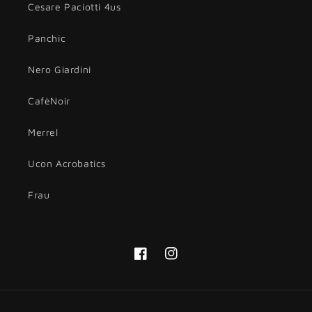
Cesare Paciotti 4us
Panchic
Nero Giardini
CafèNoir
Merrel
Ucon Acrobatics
Frau
Facebook
Instagram