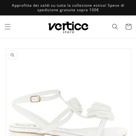
Vai
Approfitta dei saldi su tutta la collezione estiva! Spese di
direttamente
spedizione gratuite sopra 100€
ai contenuti
Carrell
Passa alle
informazioni
sul prodotto