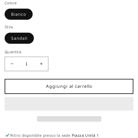
Colore
Bianco
Stile
Sandali
Quantità
Diminuisci
Aumenta
quantità
quantità
per
per
Sandali
Sandali
Aggiungi al carrello
CafèNoir
CafèNoir
donna
donna
pelle
pelle
bianco
bianco
inserti
inserti
fiore
fiore
Ritiro disponibile presso la sede
Piazza Unità 1