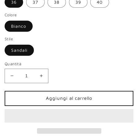
36
37
38
39
40
Colore
Bianco
Stile
Sandali
Quantità
Diminuisci
Aumenta
quantità
quantità
per
per
Sandali
Sandali
Aggiungi al carrello
NeroGiardini
NeroGiardini
donna
donna
pelle
pelle
bianco
bianco
inserti
inserti
nappa
nappa