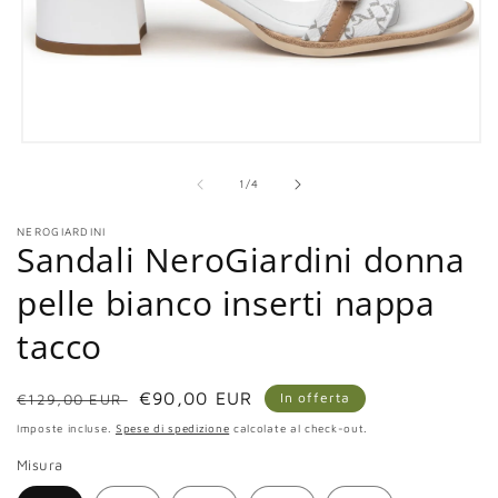
Apri
contenuti
multimediali
su
1
/
4
1
in
NEROGIARDINI
finestra
Sandali NeroGiardini donna
modale
pelle bianco inserti nappa
tacco
Prezzo
Prezzo
€90,00 EUR
In offerta
€129,00 EUR
di
scontato
Imposte incluse.
Spese di spedizione
calcolate al check-out.
listino
Misura