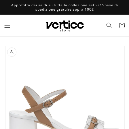
Vai
Approfitta dei saldi su tutta la collezione estiva! Spese di
direttamente
spedizione gratuite sopra 100€
ai contenuti
Carrell
Passa alle
informazioni
sul prodotto