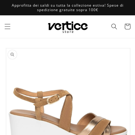
Vai
Approfitta dei saldi su tutta la collezione estiva! Spese di
direttamente
spedizione gratuite sopra 100€
ai contenuti
Carrell
Passa alle
informazioni
sul prodotto