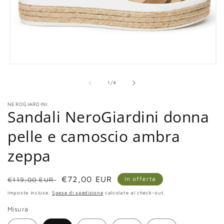
Apri
contenuti
multimediali
su
1
/
4
1
in
NEROGIARDINI
finestra
Sandali NeroGiardini donna
modale
pelle e camoscio ambra
zeppa
Prezzo
Prezzo
€72,00 EUR
In offerta
€119,00 EUR
di
scontato
Imposte incluse.
Spese di spedizione
calcolate al check-out.
listino
Misura