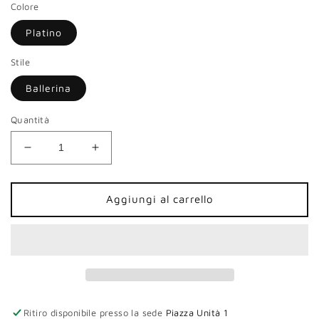
Colore
Platino
Stile
Ballerina
Quantità
Diminuisci
Aumenta
quantità
quantità
per
per
Slingback
Slingback
Aggiungi al carrello
CafèNoir
CafèNoir
donna
donna
pelle
pelle
multi
multi
platino
platino
Ritiro disponibile presso la sede
Piazza Unità 1