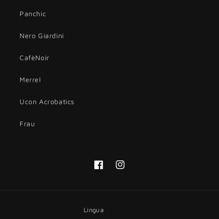
Panchic
Nero Giardini
CafèNoir
Merrel
Ucon Acrobatics
Frau
Facebook
Instagram
Lingua