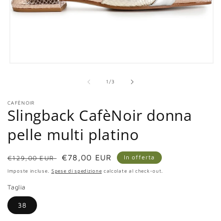
Apri
contenuti
multimediali
su
1
/
3
1
in
CAFÈNOIR
finestra
Slingback CafèNoir donna
modale
pelle multi platino
Prezzo
Prezzo
€78,00 EUR
In offerta
€129,00 EUR
di
scontato
Imposte incluse.
Spese di spedizione
calcolate al check-out.
listino
Taglia
38