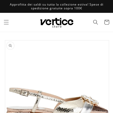
Vai
Approfitta dei saldi su tutta la collezione estiva! Spese di
direttamente
spedizione gratuite sopra 100€
ai contenuti
Carrell
Passa alle
informazioni
sul prodotto