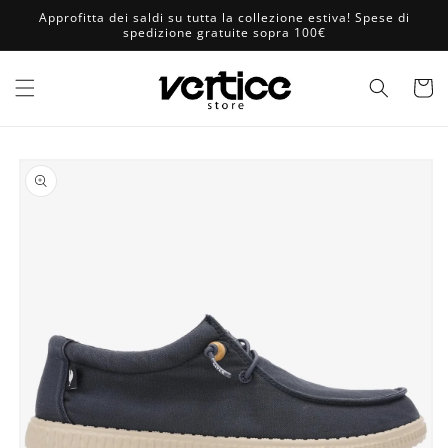
Vai
Approfitta dei saldi su tutta la collezione estiva! Spese di
direttamente
spedizione gratuite sopra 100€
ai contenuti
Carrell
Passa alle
informazioni
sul prodotto