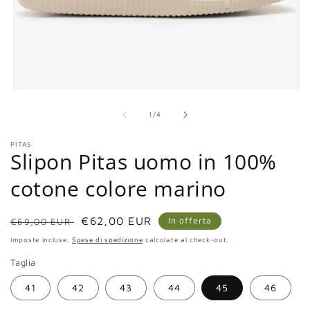
Apri
contenuti
multimediali
su
1
/
4
1
in
PITAS
finestra
Slipon Pitas uomo in 100%
modale
cotone colore marino
Prezzo
Prezzo
€62,00 EUR
In offerta
€69,00 EUR
di
scontato
Imposte incluse.
Spese di spedizione
calcolate al check-out.
listino
Taglia
41
42
43
44
45
46