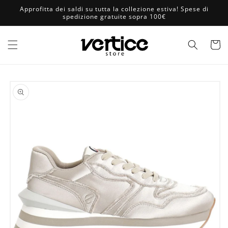
Vai
Approfitta dei saldi su tutta la collezione estiva! Spese di
direttamente
spedizione gratuite sopra 100€
ai contenuti
Carrell
Passa alle
informazioni
sul prodotto