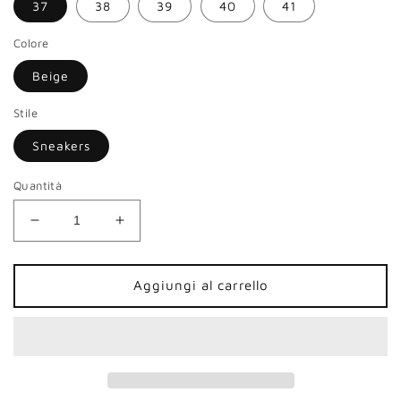
37
38
39
40
41
Colore
Beige
Stile
Sneakers
Quantità
Diminuisci
Aumenta
quantità
quantità
per
per
Sneakers
Sneakers
Aggiungi al carrello
CafèNoir
CafèNoir
donna
donna
tessuto
tessuto
sfrangiato
sfrangiato
champagne
champagne