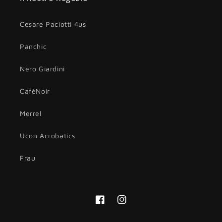
Cesare Paciotti 4us
Panchic
Nero Giardini
CafèNoir
Merrel
Ucon Acrobatics
Frau
Facebook
Instagram