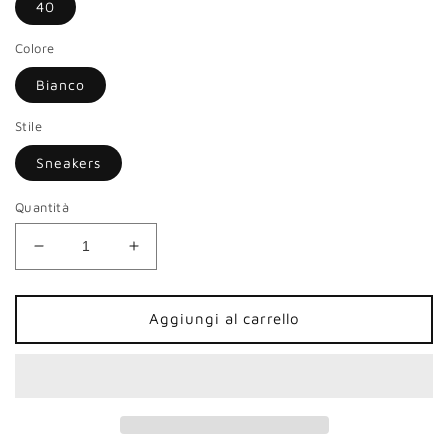
40
Colore
Bianco
Stile
Sneakers
Quantità
Diminuisci
Aumenta
quantità
quantità
per
per
Sneakers
Sneakers
Aggiungi al carrello
NeroGiardini
NeroGiardini
donna
donna
pelle
pelle
bianco
bianco
fascia
fascia
beige
beige