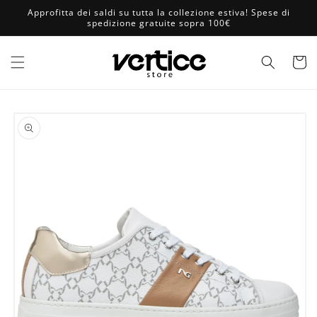
Vai
Approfitta dei saldi su tutta la collezione estiva! Spese di
direttamente
spedizione gratuite sopra 100€
ai contenuti
Carrell
Passa alle
informazioni
sul prodotto