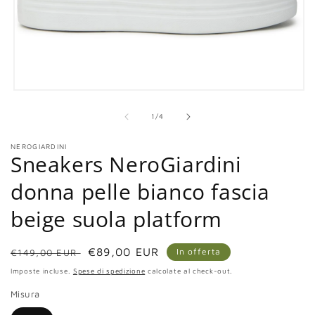
Apri
contenuti
multimediali
su
1
/
4
1
in
NEROGIARDINI
finestra
Sneakers NeroGiardini
modale
donna pelle bianco fascia
beige suola platform
Prezzo
Prezzo
€89,00 EUR
In offerta
€149,00 EUR
di
scontato
Imposte incluse.
Spese di spedizione
calcolate al check-out.
listino
Misura