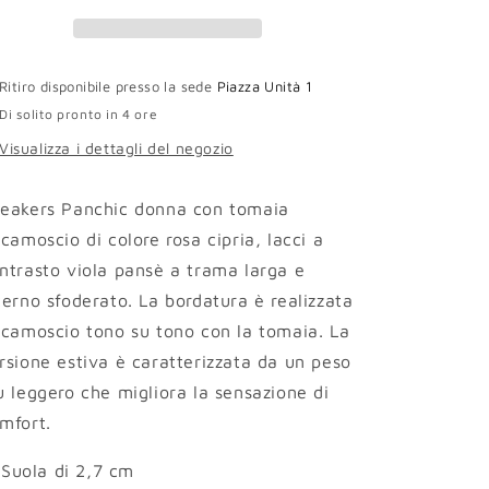
rosa
rosa
cipria
cipria
Ritiro disponibile presso la sede
Piazza Unità 1
Di solito pronto in 4 ore
Visualizza i dettagli del negozio
eakers Panchic donna con tomaia
 camoscio di colore rosa cipria, lacci a
ntrasto viola pansè a trama larga e
terno sfoderato. La bordatura è realizzata
 camoscio tono su tono con la tomaia. La
rsione estiva è caratterizzata da un peso
ù leggero che migliora la sensazione di
mfort.
Suola di 2,7 cm