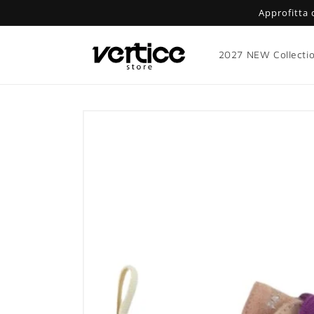
Vai
Approfitta 
direttamente
ai contenuti
2027 NEW Collecti
Passa alle
informazioni
sul prodotto