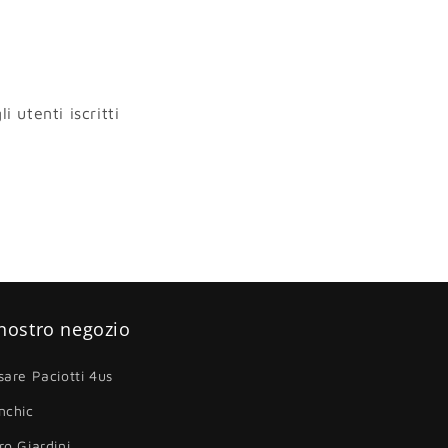
i utenti iscritti
 nostro negozio
sare Paciotti 4us
nchic
ro Giardini