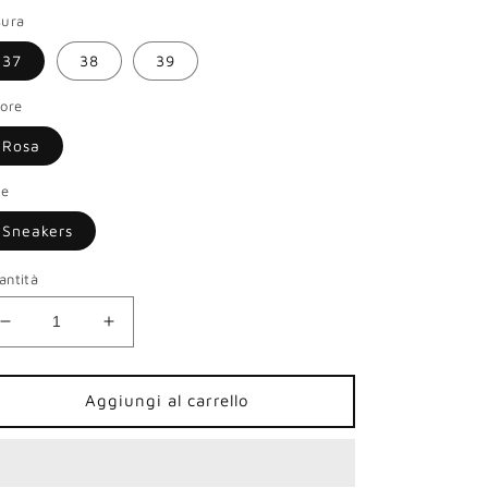
sura
37
38
39
lore
Rosa
le
Sneakers
antità
Diminuisci
Aumenta
quantità
quantità
per
per
Sneakers
Sneakers
Aggiungi al carrello
Panchic
Panchic
donna
donna
camoscio
camoscio