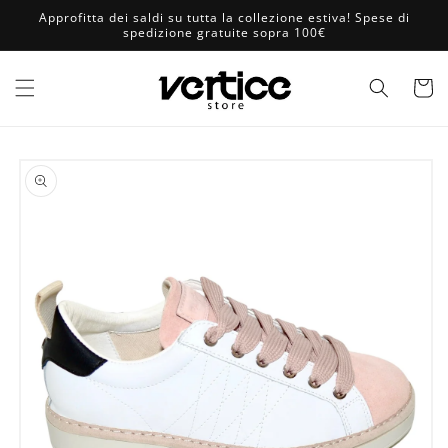
Vai
Approfitta dei saldi su tutta la collezione estiva! Spese di
direttamente
spedizione gratuite sopra 100€
ai contenuti
Carrell
Passa alle
informazioni
sul prodotto