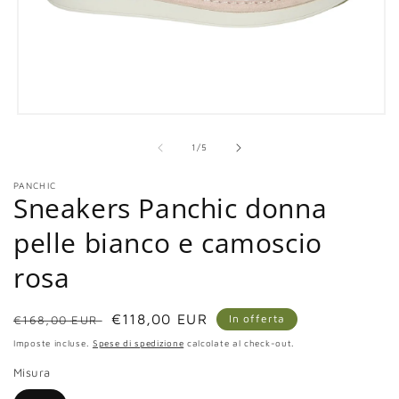
Apri
contenuti
multimediali
su
1
/
5
1
in
PANCHIC
finestra
Sneakers Panchic donna
modale
pelle bianco e camoscio
rosa
Prezzo
Prezzo
€118,00 EUR
In offerta
€168,00 EUR
di
scontato
Imposte incluse.
Spese di spedizione
calcolate al check-out.
listino
Misura