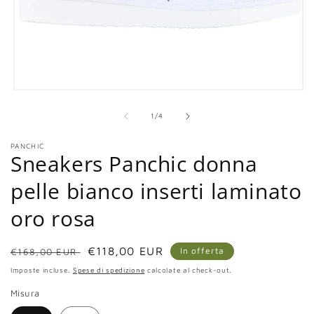
Apri
contenuti
multimediali
su
1
/
4
1
in
PANCHIC
finestra
Sneakers Panchic donna
modale
pelle bianco inserti laminato
oro rosa
Prezzo
Prezzo
€118,00 EUR
In offerta
€168,00 EUR
di
scontato
Imposte incluse.
Spese di spedizione
calcolate al check-out.
listino
Misura