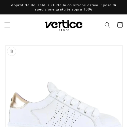
Vai
Approfitta dei saldi su tutta la collezione estiva! Spese di
direttamente
spedizione gratuite sopra 100€
ai contenuti
Carrell
Passa alle
informazioni
sul prodotto