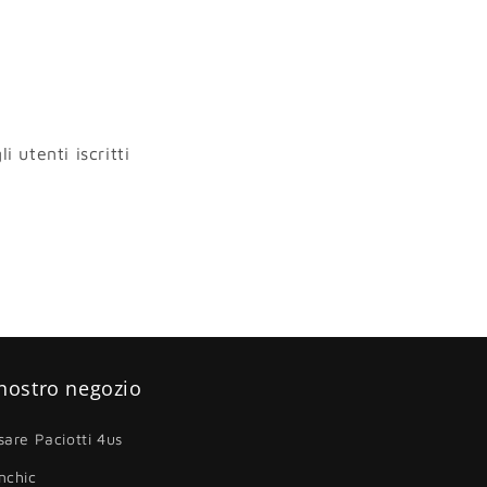
i utenti iscritti
 nostro negozio
sare Paciotti 4us
nchic