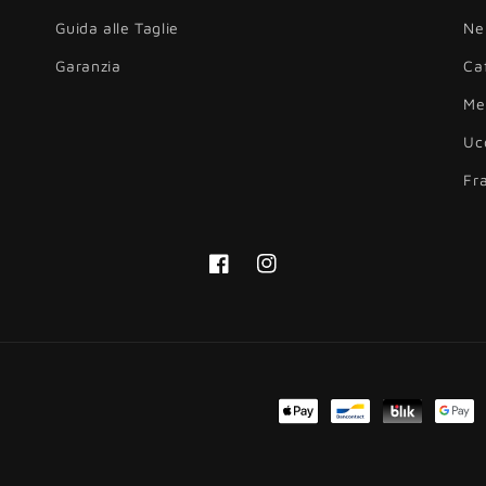
Guida alle Taglie
Ne
Garanzia
Ca
Me
Uc
Fr
Facebook
Instagram
Metodi
di
pagamento