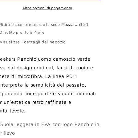
oliva
oliva
Altre opzioni di pagamento
Ritiro disponibile presso la sede
Piazza Unità 1
Di solito pronto in 4 ore
Visualizza i dettagli del negozio
eakers Panchic uomo camoscio verde
iva dal design minimal, lacci di cuoio e
dera di microfibra. La linea P011
interpreta la semplicità del passato,
oponendo linee pulite e volumi minimali
r un'estetica retrò raffinata e
nfortevole.
Suola leggera in EVA con logo Panchic in
rilievo