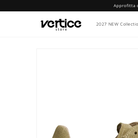
Vai
Approfitta 
direttamente
ai contenuti
2027 NEW Collecti
Passa alle
informazioni
sul prodotto