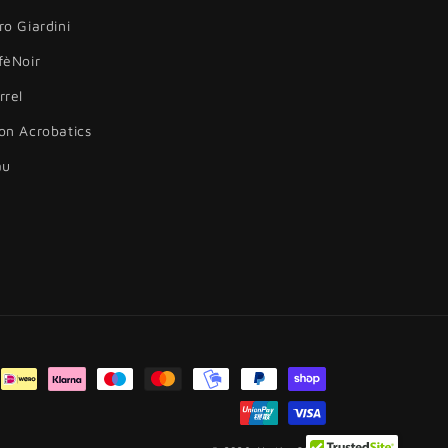
ro Giardini
fèNoir
rrel
on Acrobatics
au