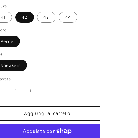
sura
41
42
43
44
lore
Verde
le
Sneakers
antità
Diminuisci
Aumenta
quantità
quantità
per
per
Sneakers
Sneakers
Aggiungi al carrello
Panchic
Panchic
uomo
uomo
camoscio
camoscio