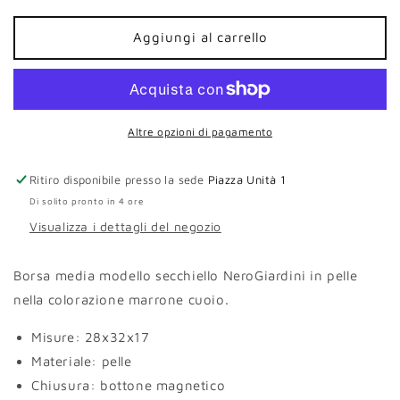
per
per
Borsa
Borsa
Aggiungi al carrello
secchiello
secchiello
NeroGiardini
NeroGiardini
pelle
pelle
cuoio
cuoio
Altre opzioni di pagamento
Ritiro disponibile presso la sede
Piazza Unità 1
Di solito pronto in 4 ore
Visualizza i dettagli del negozio
Borsa media modello secchiello NeroGiardini in pelle
nella colorazione marrone cuoio.
Misure:
28x32x17
Materiale: pelle
Chiusura: bottone magnetico