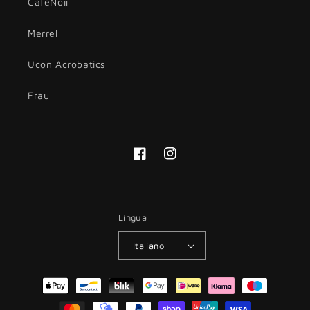
CafèNoir
Merrel
Ucon Acrobatics
Frau
Facebook
Instagram
Lingua
Italiano
Metodi
di