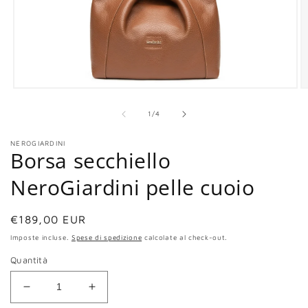
Apri
Ap
contenuti
co
multimediali
mu
su
1
/
4
1
2
in
in
NEROGIARDINI
finestra
fi
Borsa secchiello
modale
m
NeroGiardini pelle cuoio
Prezzo
€189,00 EUR
di
Imposte incluse.
Spese di spedizione
calcolate al check-out.
listino
Quantità
Diminuisci
Aumenta
quantità
quantità