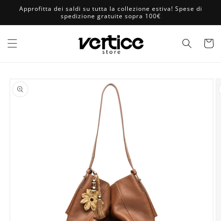
Vai
Approfitta dei saldi su tutta la collezione estiva! Spese di
direttamente
spedizione gratuite sopra 100€
ai contenuti
Carrell
Passa alle
informazioni
sul prodotto