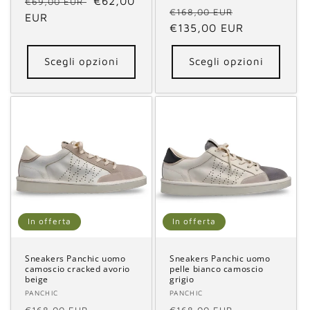
Prezzo
Prezzo
€62,00
€69,00 EUR
Prezzo
Prezzo
€168,00 EUR
di
EUR
scontato
di
€135,00 EUR
scontato
listino
listino
Scegli opzioni
Scegli opzioni
In offerta
In offerta
Sneakers Panchic uomo
Sneakers Panchic uomo
camoscio cracked avorio
pelle bianco camoscio
beige
grigio
Fornitore:
PANCHIC
Fornitore:
PANCHIC
Prezzo
Prezzo
Prezzo
Prezzo
€168,00 EUR
€168,00 EUR