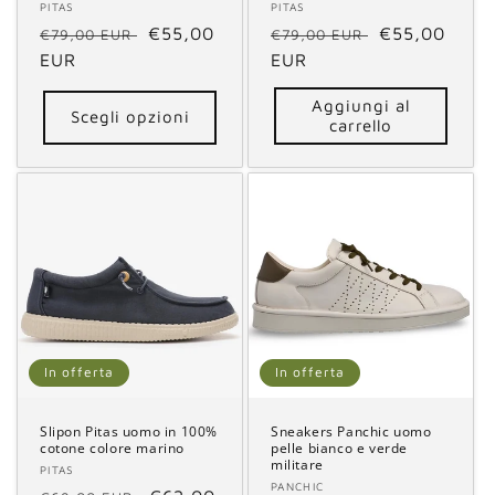
Fornitore:
PITAS
Fornitore:
PITAS
Prezzo
Prezzo
€55,00
Prezzo
Prezzo
€55,00
€79,00 EUR
€79,00 EUR
di
EUR
scontato
di
EUR
scontato
listino
listino
Aggiungi al
Scegli opzioni
carrello
In offerta
In offerta
Slipon Pitas uomo in 100%
Sneakers Panchic uomo
cotone colore marino
pelle bianco e verde
militare
Fornitore:
PITAS
Fornitore:
PANCHIC