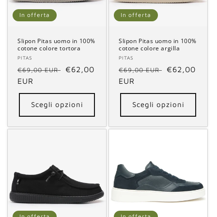
n
In offerta
In offerta
e
Slipon Pitas uomo in 100%
Slipon Pitas uomo in 100%
cotone colore tortora
cotone colore argilla
:
Fornitore:
PITAS
Fornitore:
PITAS
Prezzo
Prezzo
€62,00
Prezzo
Prezzo
€62,00
€69,00 EUR
€69,00 EUR
di
EUR
scontato
di
EUR
scontato
listino
listino
Scegli opzioni
Scegli opzioni
In offerta
In offerta