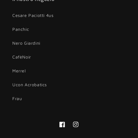
Cesare Paciotti 4us
Panchic
Nero Giardini
CafèNoir
Merrel
Ucon Acrobatics
Frau
Facebook
Instagram