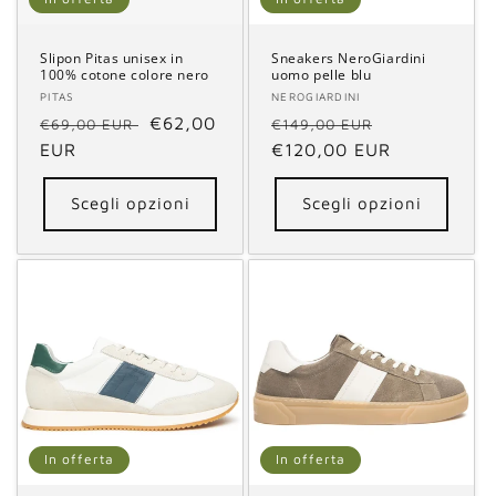
Slipon Pitas unisex in
Sneakers NeroGiardini
100% cotone colore nero
uomo pelle blu
Fornitore:
PITAS
Fornitore:
NEROGIARDINI
Prezzo
Prezzo
€62,00
Prezzo
Prezzo
€69,00 EUR
€149,00 EUR
di
EUR
scontato
di
€120,00 EUR
scontato
listino
listino
Scegli opzioni
Scegli opzioni
In offerta
In offerta