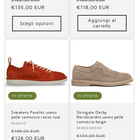
di
€135,00 EUR
scontato
di
€118,00 EUR
scontato
listino
listino
Aggiungi al
Scegli opzioni
carrello
In offerta
In offerta
Sneakers Panchic uomo
Stringate Derby
pelle camoscio rosso rust
NeroGiardini uomo pelle
camoscio beige
Fornitore:
PANCHIC
Fornitore:
NEROGIARDINI
Prezzo
Prezzo
€158,00 EUR
Prezzo
Prezzo
€139,00 EUR
di
€126,00 EUR
scontato