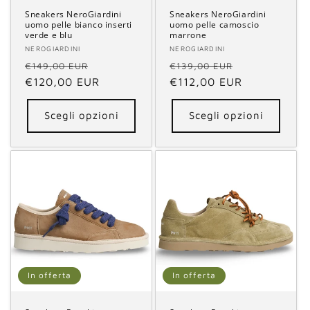
Sneakers NeroGiardini
Sneakers NeroGiardini
uomo pelle bianco inserti
uomo pelle camoscio
verde e blu
marrone
Fornitore:
NEROGIARDINI
Fornitore:
NEROGIARDINI
Prezzo
Prezzo
Prezzo
Prezzo
€149,00 EUR
€139,00 EUR
di
€120,00 EUR
scontato
di
€112,00 EUR
scontato
listino
listino
Scegli opzioni
Scegli opzioni
In offerta
In offerta