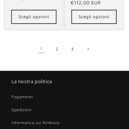
di
€112,00 EUR
scontato
listino
listino
Scegli opzioni
Scegli opzioni
1
2
3
La nostra politica
Pagamenti
Spedizioni
Informativa sui Rimborsi