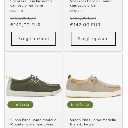
Sneakers Panchic uomo
Sneakers Panchic uomo
camoscio marrone
camoscio oliva
Fornitore:
PANCHIC
Fornitore:
PANCHIC
Prezzo
Prezzo
Prezzo
Prezzo
€158,00 EUR
€168,00 EUR
di
€142,00 EUR
scontato
di
€142,00 EUR
scontato
listino
listino
Scegli opzioni
Scegli opzioni
In offerta
In offerta
Slipon Pitas uomo modello
Slipon Pitas uomo modello
Mountaincore montblanc
Biarritz beige