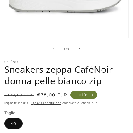
Apri
contenuti
multimediali
su
1
/
3
1
in
CAFÈNOIR
finestra
Sneakers zeppa CafèNoir
modale
donna pelle bianco zip
Prezzo
Prezzo
€78,00 EUR
In offerta
€129,00 EUR
di
scontato
Imposte incluse.
Spese di spedizione
calcolate al check-out.
listino
Taglia
40