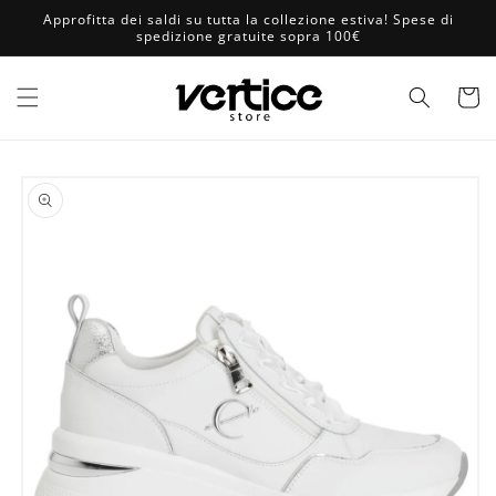
Vai
Approfitta dei saldi su tutta la collezione estiva! Spese di
direttamente
spedizione gratuite sopra 100€
ai contenuti
Carrell
Passa alle
informazioni
sul prodotto