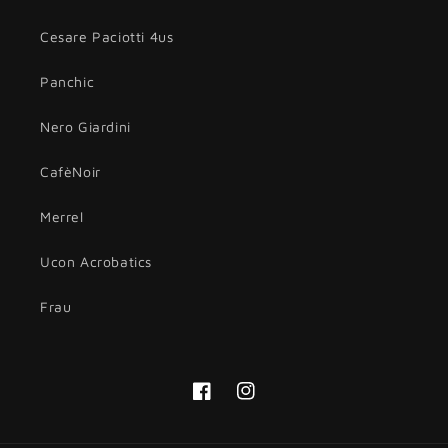
Cesare Paciotti 4us
Panchic
Nero Giardini
CafèNoir
Merrel
Ucon Acrobatics
Frau
Facebook
Instagram